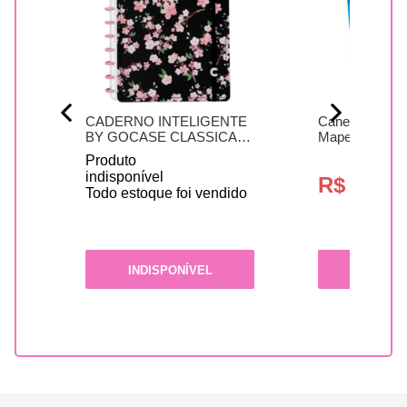
CADERNO INTELIGENTE
Canetinha Col
BY GOCASE CLASSICAL
Maped
ROSE BLACK...
Produto
indisponível
R$ 27,90
ido
Todo estoque foi vendido
INDISPONÍVEL
COMP